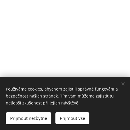
Používáme cookies, abychom zajistili správné fungování a
bezpečnost našich stránek. Tím vám můžeme zajistit tu
nejlepší zkušenost při jejich návštěvě.
Najdete nás i zde:
Y
ouTube
Přijmout nezbytné
Přijmout vše
Vytvořeno službou
Webnode
Cookies