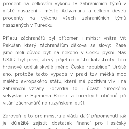
procent na celkovém výkonu 18 zahraničních týmů v
místě nasazení - městě Adiyamanu a celkem deseti
procenty na výkonu všech zahraničních týmů
nasazených v Turecku.
Příletu záchranářů byl přítomen i ministr vnitra Vít
Rakušan, který záchranářům děkoval se slovy: "Zase
jsme měli důvod být na někoho v Česku pyšní. Náš
USAR byl první, který přijel na místo katastrofy. Tito
hrdinové udělali skvělé jméno České republice." Určitě
ano, protože takto vypadá v praxi tzv. měkká moc
malého evropského státu, která má pozitivní vliv i na
zahraniční vztahy. Potvrdila to i účast tureckého
velvyslance Egemena Babise a tureckých občanů při
vítání záchranářů na ruzyňském letišti.
Zároveň je to pro ministra a vládu další připomenutí, jak
je důležité zajistit dostatek financí pro Hasičský