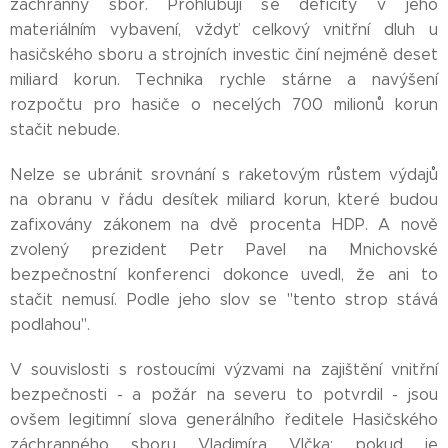
záchranný sbor. Prohlubují se deficity v jeho
materiálním vybavení, vždyť celkový vnitřní dluh u
hasičského sboru a strojních investic činí nejméně deset
miliard korun. Technika rychle stárne a navýšení
rozpočtu pro hasiče o necelých 700 milionů korun
stačit nebude.
Nelze se ubránit srovnání s raketovým růstem výdajů
na obranu v řádu desítek miliard korun, které budou
zafixovány zákonem na dvě procenta HDP. A nově
zvolený prezident Petr Pavel na Mnichovské
bezpečnostní konferenci dokonce uvedl, že ani to
stačit nemusí. Podle jeho slov se "tento strop stává
podlahou".
V souvislosti s rostoucími výzvami na zajištění vnitřní
bezpečnosti - a požár na severu to potvrdil - jsou
ovšem legitimní slova generálního ředitele Hasičského
záchranného sboru Vladimíra Vlčka: pokud je