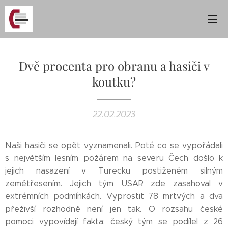
Dvě procenta pro obranu a hasiči v
koutku?
22.02.2023
Naši hasiči se opět vyznamenali. Poté co se vypořádali
s největším lesním požárem na severu Čech došlo k
jejich nasazení v Turecku postiženém silným
zemětřesením. Jejich tým USAR zde zasahoval v
extrémních podmínkách. Vyprostit 78 mrtvých a dva
přeživší rozhodně není jen tak. O rozsahu české
pomoci vypovídají fakta: český tým se podílel z 26