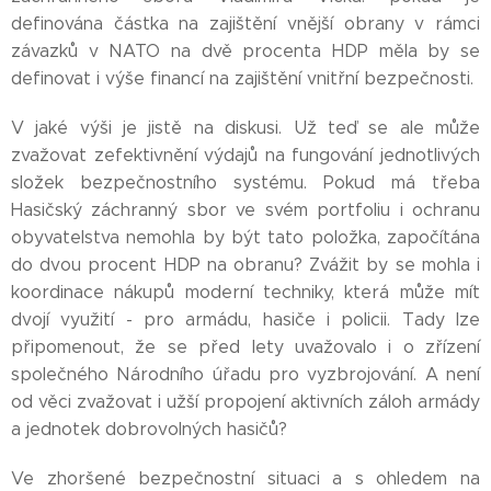
definována částka na zajištění vnější obrany v rámci
závazků v NATO na dvě procenta HDP měla by se
definovat i výše financí na zajištění vnitřní bezpečnosti.
V jaké výši je jistě na diskusi. Už teď se ale může
zvažovat zefektivnění výdajů na fungování jednotlivých
složek bezpečnostního systému. Pokud má třeba
Hasičský záchranný sbor ve svém portfoliu i ochranu
obyvatelstva nemohla by být tato položka, započítána
do dvou procent HDP na obranu? Zvážit by se mohla i
koordinace nákupů moderní techniky, která může mít
dvojí využití - pro armádu, hasiče i policii. Tady lze
připomenout, že se před lety uvažovalo i o zřízení
společného Národního úřadu pro vyzbrojování. A není
od věci zvažovat i užší propojení aktivních záloh armády
a jednotek dobrovolných hasičů?
Ve zhoršené bezpečnostní situaci a s ohledem na