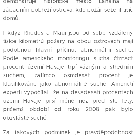
demonstruje historické město Lahaina na
západním pobřeží ostrova, kde požár sežehl tisíc
domů.
I když Rhodos a Maui jsou od sebe vzdáleny
tisíce kilometrů požáry na obou ostrovech mají
podobnou hlavní příčinu: abnormální sucho.
Podle amerického monitoringu sucha čtrnáct
procent území Havaje trpí vážným a středním
suchem, zatímco osmdesát procent je
klasifikováno jako abnormálně suché. Američtí
experti vypočítali, že na devadesáti procentech
území Havaje prší méně než před sto lety,
přičemž období od roku 2008 pak bylo
obzvláště suché.
Za takových podmínek je pravděpodobnost