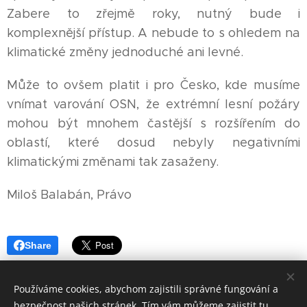
Zabere to zřejmě roky, nutný bude i
komplexnější přístup. A nebude to s ohledem na
klimatické změny jednoduché ani levné.
Může to ovšem platit i pro Česko, kde musíme
vnímat varování OSN, že extrémní lesní požáry
mohou být mnohem častější s rozšířením do
oblastí, které dosud nebyly negativními
klimatickými změnami tak zasaženy.
Miloš Balabán, Právo
Share
Používáme cookies, abychom zajistili správné fungování a
bezpečnost našich stránek. Tím vám můžeme zajistit tu