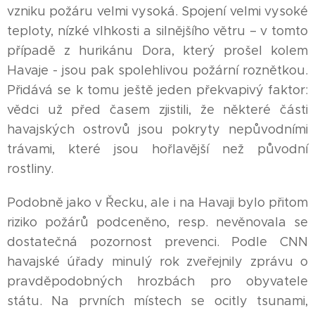
vzniku požáru velmi vysoká. Spojení velmi vysoké
teploty, nízké vlhkosti a silnějšího větru – v tomto
případě z hurikánu Dora, který prošel kolem
Havaje - jsou pak spolehlivou požární roznětkou.
Přidává se k tomu ještě jeden překvapivý faktor:
vědci už před časem zjistili, že některé části
havajských ostrovů jsou pokryty nepůvodními
trávami, které jsou hořlavější než původní
rostliny.
Podobně jako v Řecku, ale i na Havaji bylo přitom
riziko požárů podceněno, resp. nevěnovala se
dostatečná pozornost prevenci. Podle CNN
havajské úřady minulý rok zveřejnily zprávu o
pravděpodobných hrozbách pro obyvatele
státu. Na prvních místech se ocitly tsunami,