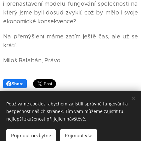
i přenastavení modelu fungování společnosti na
který jsme byli dosud zvyklí, což by mělo i svoje
ekonomické konsekvence?
Na přemýšlení máme zatím ještě čas, ale už se
krátí.
Miloš Balabán, Právo
Share
Používáme cookies, abychom zajistili správné fungování a
bezpečnost našich stránek. Tím vám můžeme zajistit tu
nejlepší zkušenost při jejich návštěvě.
Najdete nás i zde:
Y
ouTube
Přijmout nezbytné
Přijmout vše
Vytvořeno službou
Webnode
Cookies