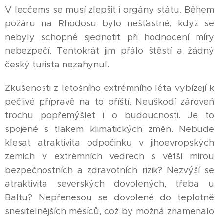
V lecčems se musí zlepšit i orgány státu. Během
požáru na Rhodosu bylo nešťastné, když se
nebyly schopné sjednotit při hodnocení míry
nebezpečí. Tentokrát jim přálo štěstí a žádný
český turista nezahynul.
Zkušenosti z letošního extrémního léta vybízejí k
pečlivé přípravě na to příští. Neuškodí zároveň
trochu popřemýšlet i o budoucnosti. Je to
spojené s tlakem klimatických změn. Nebude
klesat atraktivita odpočinku v jihoevropských
zemích v extrémních vedrech s větší mírou
bezpečnostních a zdravotních rizik? Nezvýší se
atraktivita severských dovolených, třeba u
Baltu? Nepřenesou se dovolené do teplotně
snesitelnějších měsíců, což by možná znamenalo