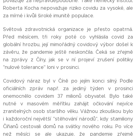
považuje za nepravděpodobné. Také německý institut
Roberta Kocha nepovažuje riziko covidu za vysoké, ale
za mírné i kvůli široké imunitě populace.
Světová zdravotnická organizace je přesto opatrná.
Před měsícem, tři roky poté co vyhlásila covid za
globální hrozbu, její mimořádný covidový výbor došel k
závěru, že pandemie ještě neskončila. Čeká se zřejmě
na zprávy z Číny, jak se v ní projeví zrušení politiky
"nulové tolerance" loni v prosinci.
Covidový náraz byl v Číně po jejím konci silný. Podle
oficiálních zpráv např. za jediný týden v prosinci
onemocnělo covidem 37 milionů obyvatel. Bylo také
nutné v masovém měřítku zahájit očkování nejvíce
zranitelných osob staršího věku. Vážnou zkouškou bylo
i každoroční největší "stěhování národů", kdy stamiliony
Číňanů cestovali domů na svátky nového roku. Po více
než měsíci se ale ukazuje, že pandemie zřejmě