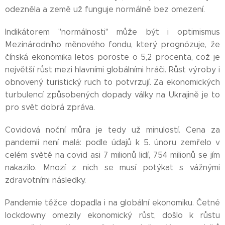
odezněla a země už funguje normálně bez omezení.
Indikátorem "normálnosti" může být i optimismus
Mezinárodního měnového fondu, který prognózuje, že
čínská ekonomika letos poroste o 5,2 procenta, což je
největší růst mezi hlavními globálními hráči. Růst výroby i
obnovený turistický ruch to potvrzují. Za ekonomických
turbulencí způsobených dopady války na Ukrajině je to
pro svět dobrá zpráva.
Covidová noční můra je tedy už minulostí. Cena za
pandemii není malá: podle údajů k 5. únoru zemřelo v
celém světě na covid asi 7 milionů lidí, 754 milionů se jím
nakazilo. Mnozí z nich se musí potýkat s vážnými
zdravotními následky.
Pandemie těžce dopadla i na globální ekonomiku. Četné
lockdowny omezily ekonomický růst, došlo k růstu