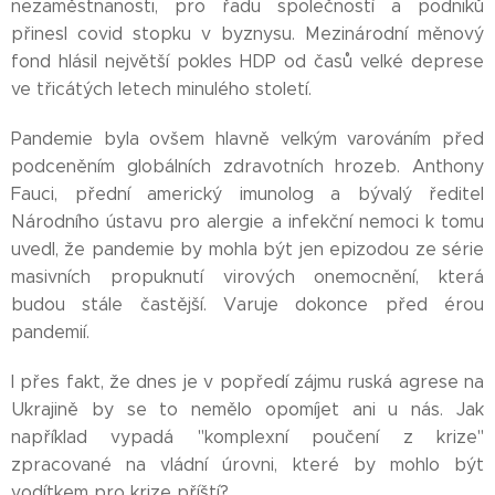
nezaměstnanosti, pro řadu společností a podniků
přinesl covid stopku v byznysu. Mezinárodní měnový
fond hlásil největší pokles HDP od časů velké deprese
ve třicátých letech minulého století.
Pandemie byla ovšem hlavně velkým varováním před
podceněním globálních zdravotních hrozeb. Anthony
Fauci, přední americký imunolog a bývalý ředitel
Národního ústavu pro alergie a infekční nemoci k tomu
uvedl, že pandemie by mohla být jen epizodou ze série
masivních propuknutí virových onemocnění, která
budou stále častější. Varuje dokonce před érou
pandemií.
I přes fakt, že dnes je v popředí zájmu ruská agrese na
Ukrajině by se to nemělo opomíjet ani u nás. Jak
například vypadá "komplexní poučení z krize"
zpracované na vládní úrovni, které by mohlo být
vodítkem pro krize příští?