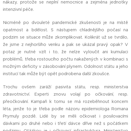
nákazy, protože se neplní nemocnice a zejména jednotky
intenzivní péče.
Nicméně po dvouleté pandemické zkušenosti je na místě
opatrnost a bdělost. S nástupem chladnějšího počasí na
podzim se situace může zkomplikovat. Kolikrát už se tvrdilo,
že jsme z nejhoršího venku a pak se ukázal pravý opak? V
potaz je nutné vzít i to, že nelze vyloučit ani kumulaci
problémů, třeba rostoucího počtu nakažených v kombinaci s
možným deficity v zásobování plynem. Odolnost státu a jeho
institucí tak může být opět podrobena další zkoušce.
Trochu ovšem zaráží pasivita státu, resp. ministerstva
zdravotnictví. Experti znovu volají po očkování, resp.
přeočkování. Kampaň k tomu se má rozeběhnout koncem
léta, jenže to je třeba podle názoru epidemiologa Romana
Prymuly pozdě. Lidé by se měli očkovat i posilovacími
dávkami po druhé nebo i třetí dávce dříve než s počátkem
podzimu. Otázkou je i očkovací infrastruktura. Ministerstvo