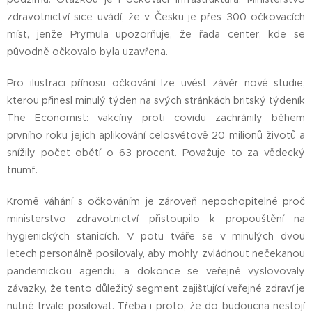
zdravotnictví sice uvádí, že v Česku je přes 300 očkovacích
míst, jenže Prymula upozorňuje, že řada center, kde se
původně očkovalo byla uzavřena.
Pro ilustraci přínosu očkování lze uvést závěr nové studie,
kterou přinesl minulý týden na svých stránkách britský týdeník
The Economist: vakcíny proti covidu zachránily během
prvního roku jejich aplikování celosvětově 20 milionů životů a
snížily počet obětí o 63 procent. Považuje to za vědecký
triumf.
Kromě váhání s očkováním je zároveň nepochopitelné proč
ministerstvo zdravotnictví přistoupilo k propouštění na
hygienických stanicích. V potu tváře se v minulých dvou
letech personálně posilovaly, aby mohly zvládnout nečekanou
pandemickou agendu, a dokonce se veřejně vyslovovaly
závazky, že tento důležitý segment zajišťující veřejné zdraví je
nutné trvale posilovat. Třeba i proto, že do budoucna nestojí