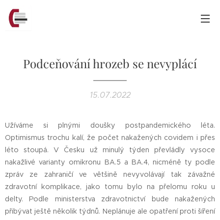
Podceňování hrozeb se nevyplácí
15.07.2022
Užíváme si plnými doušky postpandemického léta.
Optimismus trochu kalí, že počet nakažených covidem i přes
léto stoupá. V Česku už minulý týden převládly vysoce
nakažlivé varianty omikronu BA.5 a BA.4, nicméně ty podle
zpráv ze zahraničí ve většině nevyvolávají tak závažné
zdravotní komplikace, jako tomu bylo na přelomu roku u
delty. Podle ministerstva zdravotnictví bude nakažených
přibývat ještě několik týdnů. Neplánuje ale opatření proti šíření