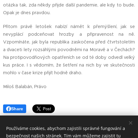
otázka tak, zda někdy přijde další pandemie, ale kdy to bude.
Opak je dnes pravdou.
Přitom právě letošek nabízí námět k přemýšlení, jak se
nevyplácí podceňovat hrozby a připravenost na ně.
Vzpomínáte, jak byla republika zaskočena před čtvrtstoletím
a dvaceti lety rozsáhlými povodněmi na Moravě a v Čechách?
Na protipovodňových opatřeních se od té doby odvedl velký
kus práce. I s vědomím, že šetření na nich by ve skutečnosti
mohlo v čase krize přijít hodně draho.
Miloš Balabán, Právo
Share
Používáme cookies, abychom zajistili správné fungování a
bezpečnost našich stránek. Tím vám můžeme zajistit tu