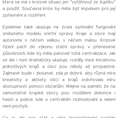
která se má v krizové situaci jen
"vytáhnout ze šuplíku"
a použít. Současná krize by měla být impulsem pro její
zpřesnění a rozšíření.
Epidemie také ukazuje ne zcela optimální fungování
smíšeného modelu vnitřní správy. Kraje a obce mají
autonomii v něčem velkou, v něčem malou. Krizové
řízení patří do výkonu státní správy v přenesené
působnosti, kde by měla panovat tuhá centralizace. Jak
se ale i nyní dramaticky ukazuje, rozdíly mezi iniciativou
jednotlivých krajů a obcí jsou někdy až propastné.
Zajímavé bude i zkoumat, zda je dobré, aby různá míra
kreativity a aktivity obcí a krajů ovlivňovala míru
dostupnosti pomoci občanům. Mějme na paměti, že na
samostatné krajské sbory jsou rozděleni dokonce i
hasiči a policie, kde o centrálním rozhodování a velení
není pochyb.
Co je ale pro stát a jeho bezpečnostní systém