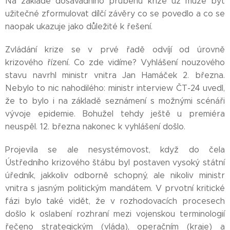
Na základě dosavadního průběhu krize už může být
užitečné zformulovat dílčí závěry co se povedlo a co se
naopak ukazuje jako důležité k řešení.
Zvládání krize se v prvé řadě odvíjí od úrovně
krizového řízení. Co zde vidíme? Vyhlášení nouzového
stavu navrhl ministr vnitra Jan Hamáček 2. března.
Nebylo to nic nahodilého: ministr interview ČT-24 uvedl,
že to bylo i na základě seznámení s možnými scénáři
vývoje epidemie. Bohužel tehdy ještě u premiéra
neuspěl. 12. března nakonec k vyhlášení došlo.
Projevila se ale nesystémovost, když do čela
Ústředního krizového štábu byl postaven vysoký státní
úředník, jakkoliv odborně schopný, ale nikoliv ministr
vnitra s jasným politickým mandátem. V prvotní kritické
fázi bylo také vidět, že v rozhodovacích procesech
došlo k oslabení rozhraní mezi vojenskou terminologií
řečeno strategickým (vláda), operačním (kraje) a