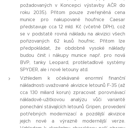
požadovaných v Koncepci výstavby AČR do
roku 2035). Přitom pouze zveřejněná cena
munice pro nakupované houfnice Caesar
představuje cca 12 mld. Kč (včetně DPH), což
se v podstatě rovná nákladu na akvizici všech
pořizovaných 62 kusů houfnic. Přitom lze
předpokládat, že obdobně vysoké náklady
budou činit i nákupy munice např. pro nová
BVP, tanky Leopard, protiletadlové systémy
SPYDER, ale i nové letouny atd.
Vzhledem k očekávané enormní finanční
nákladnosti uvažované akvizice letounů F-35 (až
cca 130 miliard korun) zpracovat porovnávací
nákladově-užitkovou analýzu vůči variantě
ponechání stávajících letounů Gripen, provedení
potřebných modernizací a pozdější akvizice
jejich nové a výrazně modernější verze.