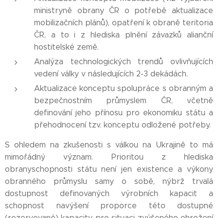
ministryně obrany ČR o potřebě aktualizace
mobilizačních plánů), opatření k obraně teritoria
ČR, a to i z hlediska plnění závazků alianční
hostitelské země.
Analýza technologických trendů ovlivňujících
vedení války v následujících 2-3 dekádách.
Aktualizace konceptu spolupráce s obranným a
bezpečnostním průmyslem ČR, včetně
definování jeho přínosu pro ekonomiku státu a
přehodnocení tzv. konceptu odložené potřeby.
S ohledem na zkušenosti s válkou na Ukrajině to má
mimořádný význam. Prioritou z hlediska
obranyschopnosti státu není jen existence a výkony
obranného průmyslu samy o sobě, nýbrž trvalá
dostupnost definovaných výrobních kapacit a
schopnost navýšení proporce této dostupné
(rezervované) kapacity pro situaci zvýšeného ohrožení