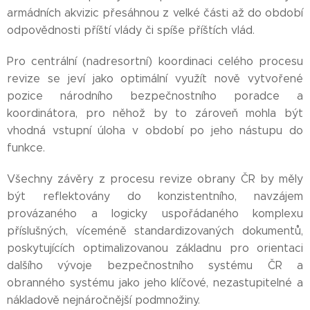
armádních akvizic přesáhnou z velké části až do období
odpovědnosti příští vlády či spíše příštích vlád.
Pro centrální (nadresortní) koordinaci celého procesu
revize se jeví jako optimální využít nově vytvořené
pozice národního bezpečnostního poradce a
koordinátora, pro něhož by to zároveň mohla být
vhodná vstupní úloha v období po jeho nástupu do
funkce.
Všechny závěry z procesu revize obrany ČR by měly
být reflektovány do konzistentního, navzájem
provázaného a logicky uspořádaného komplexu
příslušných, víceméně standardizovaných dokumentů,
poskytujících optimalizovanou základnu pro orientaci
dalšího vývoje bezpečnostního systému ČR a
obranného systému jako jeho klíčové, nezastupitelné a
nákladově nejnáročnější podmnožiny.