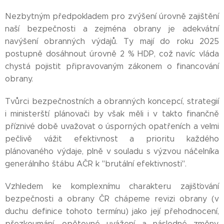
Nezbytným předpokladem pro zvýšení úrovně zajištění
naší bezpečnosti a zejména obrany je adekvátní
navýšení obranných výdajů. Ty mají do roku 2025
postupně dosáhnout úrovně 2 % HDP, což navíc vláda
chystá pojistit připravovaným zákonem o financování
obrany.
Tvůrci bezpečnostních a obranných koncepcí, strategií
i ministerští plánovači by však měli i v takto finančně
příznivé době uvažovat o úsporných opatřeních a velmi
pečlivě vážit efektivnost a prioritu každého
plánovaného výdaje, plně v souladu s výzvou náčelníka
generálního štábu AČR k "brutální efektivnosti".
Vzhledem ke komplexnímu charakteru zajišťování
bezpečnosti a obrany ČR chápeme revizi obrany (v
duchu definice tohoto termínu) jako její přehodnocení,
přezkoumání, opětovné uvážení a následné změny.