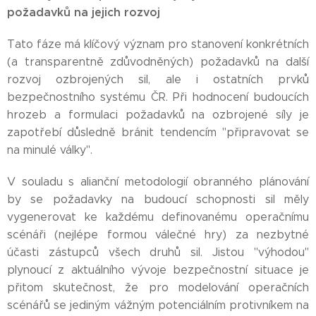
požadavků na jejich rozvoj
Tato fáze má klíčový význam pro stanovení konkrétních
(a transparentně zdůvodněných) požadavků na další
rozvoj ozbrojených sil, ale i ostatních prvků
bezpečnostního systému ČR. Při hodnocení budoucích
hrozeb a formulaci požadavků na ozbrojené síly je
zapotřebí důsledně bránit tendencím "připravovat se
na minulé války".
V souladu s alianční metodologií obranného plánování
by se požadavky na budoucí schopnosti sil měly
vygenerovat ke každému definovanému operačnímu
scénáři (nejlépe formou válečné hry) za nezbytné
účasti zástupců všech druhů sil. Jistou "výhodou"
plynoucí z aktuálního vývoje bezpečnostní situace je
přitom skutečnost, že pro modelování operačních
scénářů se jediným vážným potenciálním protivníkem na