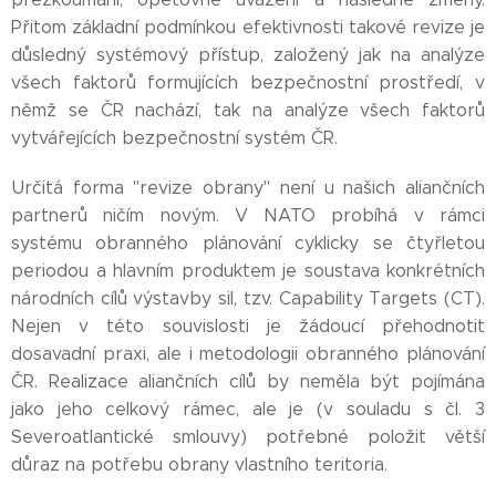
Přitom základní podmínkou efektivnosti takové revize je
důsledný systémový přístup, založený jak na analýze
všech faktorů formujících bezpečnostní prostředí, v
němž se ČR nachází, tak na analýze všech faktorů
vytvářejících bezpečnostní systém ČR.
Určitá forma "revize obrany" není u našich aliančních
partnerů ničím novým. V NATO probíhá v rámci
systému obranného plánování cyklicky se čtyřletou
periodou a hlavním produktem je soustava konkrétních
národních cílů výstavby sil, tzv. Capability Targets (CT).
Nejen v této souvislosti je žádoucí přehodnotit
dosavadní praxi, ale i metodologii obranného plánování
ČR. Realizace aliančních cílů by neměla být pojímána
jako jeho celkový rámec, ale je (v souladu s čl. 3
Severoatlantické smlouvy) potřebné položit větší
důraz na potřebu obrany vlastního teritoria.