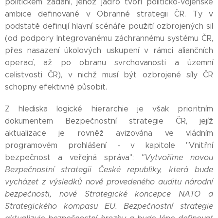
politickém zadání, jehož jádro tvoří politicko-vojenské
ambice definované v Obranné strategii ČR. Ty v
podstatě definují hlavní scénáře použití ozbrojených sil
(od podpory Integrovanému záchrannému systému ČR,
přes nasazení úkolových uskupení v rámci aliančních
operací, až po obranu svrchovanosti a územní
celistvosti ČR), v nichž musí být ozbrojené síly ČR
schopny efektivně působit.
Z hlediska logické hierarchie je však prioritním
dokumentem Bezpečnostní strategie ČR, jejíž
aktualizace je rovněž avizována ve vládním
programovém prohlášení - v kapitole "Vnitřní
bezpečnost a veřejná správa":
"Vytvoříme novou
Bezpečnostní strategii České republiky, která bude
vycházet z výsledků nově provedeného auditu národní
bezpečnosti, nové Strategické koncepce NATO a
Strategického kompasu EU. Bezpečnostní strategie