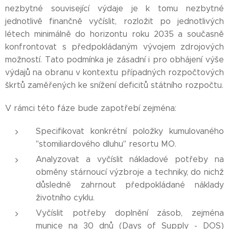
nezbytné související výdaje je k tomu nezbytné
jednotlivě finančně vyčíslit, rozložit po jednotlivých
létech minimálně do horizontu roku 2035 a současně
konfrontovat s předpokládaným vývojem zdrojových
možností. Tato podmínka je zásadní i pro obhájení výše
výdajů na obranu v kontextu případných rozpočtových
škrtů zaměřených ke snížení deficitů státního rozpočtu.
V rámci této fáze bude zapotřebí zejména:
Specifikovat konkrétní položky kumulovaného
"stomiliardového dluhu" resortu MO.
Analyzovat a vyčíslit nákladové potřeby na
obměny stárnoucí výzbroje a techniky, do nichž
důsledně zahrnout předpokládané náklady
životního cyklu.
Vyčíslit potřeby doplnění zásob, zejména
munice na 30 dnů (Days of Supply - DOS)