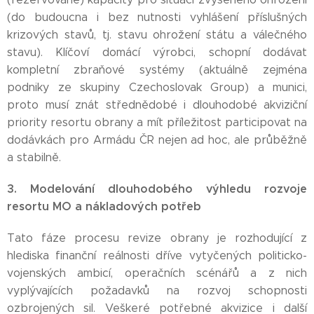
(do budoucna i bez nutnosti vyhlášení příslušných
krizových stavů, tj. stavu ohrožení státu a válečného
stavu). Klíčoví domácí výrobci, schopní dodávat
kompletní zbraňové systémy (aktuálně zejména
podniky ze skupiny Czechoslovak Group) a munici,
proto musí znát střednědobé i dlouhodobé akviziční
priority resortu obrany a mít příležitost participovat na
dodávkách pro Armádu ČR nejen ad hoc, ale průběžně
a stabilně.
3. Modelování dlouhodobého výhledu rozvoje
resortu MO a nákladových potřeb
Tato fáze procesu revize obrany je rozhodující z
hlediska finanční reálnosti dříve vytyčených politicko-
vojenských ambicí, operačních scénářů a z nich
vyplývajících požadavků na rozvoj schopnosti
ozbrojených sil. Veškeré potřebné akvizice i další