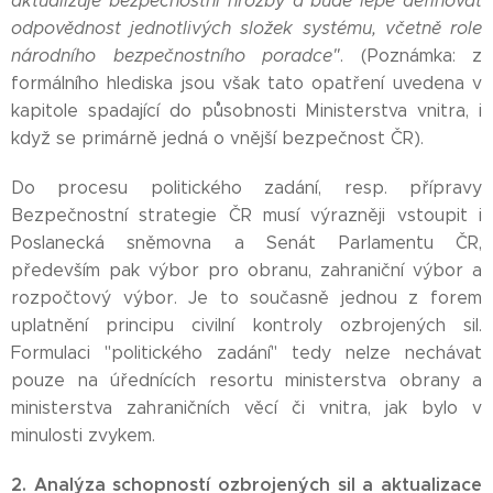
aktualizuje bezpečnostní hrozby a bude lépe definovat
odpovědnost jednotlivých složek systému, včetně role
národního bezpečnostního poradce"
. (Poznámka: z
formálního hlediska jsou však tato opatření uvedena v
kapitole spadající do působnosti Ministerstva vnitra, i
když se primárně jedná o vnější bezpečnost ČR).
Do procesu politického zadání, resp. přípravy
Bezpečnostní strategie ČR musí výrazněji vstoupit i
Poslanecká sněmovna a Senát Parlamentu ČR,
především pak výbor pro obranu, zahraniční výbor a
rozpočtový výbor. Je to současně jednou z forem
uplatnění principu civilní kontroly ozbrojených sil.
Formulaci "politického zadání" tedy nelze nechávat
pouze na úřednících resortu ministerstva obrany a
ministerstva zahraničních věcí či vnitra, jak bylo v
minulosti zvykem.
2. Analýza schopností ozbrojených sil a aktualizace