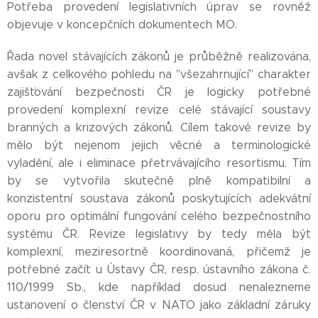
Potřeba provedení legislativních úprav se rovněž
objevuje v koncepčních dokumentech MO.
Řada novel stávajících zákonů je průběžně realizována,
avšak z celkového pohledu na "všezahrnující" charakter
zajišťování bezpečnosti ČR je logicky potřebné
provedení komplexní revize celé stávající soustavy
branných a krizových zákonů. Cílem takové revize by
mělo být nejenom jejich věcné a terminologické
vyladění, ale i eliminace přetrvávajícího resortismu. Tím
by se vytvořila skutečně plně kompatibilní a
konzistentní soustava zákonů poskytujících adekvátní
oporu pro optimální fungování celého bezpečnostního
systému ČR. Revize legislativy by tedy měla být
komplexní, meziresortně koordinovaná, přičemž je
potřebné začít u Ústavy ČR, resp. ústavního zákona č.
110/1999 Sb., kde například dosud nenalezneme
ustanovení o členství ČR v NATO jako základní záruky