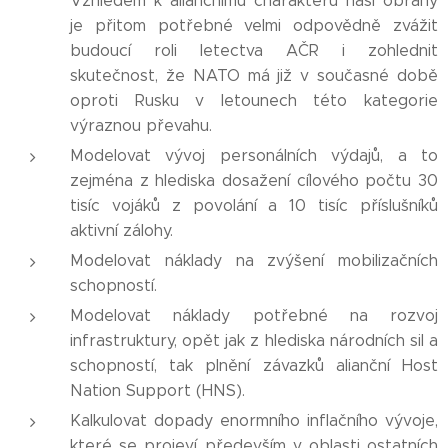
Vzhledem k aliančnímu charakteru naší obrany
je přitom potřebné velmi odpovědně zvážit
budoucí roli letectva AČR i zohlednit
skutečnost, že NATO má již v současné době
oproti Rusku v letounech této kategorie
výraznou převahu.
Modelovat vývoj personálních výdajů, a to
zejména z hlediska dosažení cílového počtu 30
tisíc vojáků z povolání a 10 tisíc příslušníků
aktivní zálohy.
Modelovat náklady na zvýšení mobilizačních
schopností.
Modelovat náklady potřebné na rozvoj
infrastruktury, opět jak z hlediska národních sil a
schopností, tak plnění závazků alianční Host
Nation Support (HNS).
Kalkulovat dopady enormního inflačního vývoje,
které se projeví především v oblasti ostatních