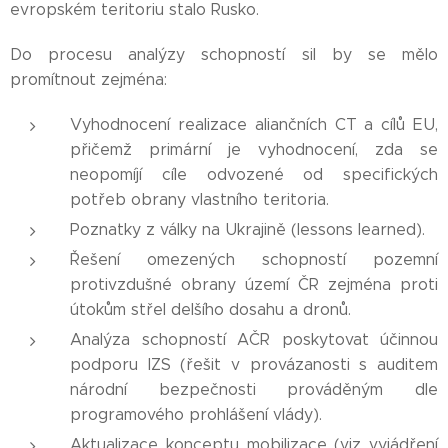
evropském teritoriu stalo Rusko.
Do procesu analýzy schopností sil by se mělo
promítnout zejména:
Vyhodnocení realizace aliančních CT a cílů EU,
přičemž primární je vyhodnocení, zda se
neopomíjí cíle odvozené od specifických
potřeb obrany vlastního teritoria.
Poznatky z války na Ukrajině (lessons learned).
Řešení omezených schopností pozemní
protivzdušné obrany území ČR zejména proti
útokům střel delšího dosahu a dronů.
Analýza schopností AČR poskytovat účinnou
podporu IZS (řešit v provázanosti s auditem
národní bezpečnosti prováděným dle
programového prohlášení vlády).
Aktualizace konceptu mobilizace (viz vyjádření