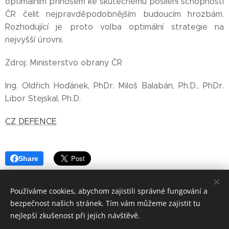
optimálním přínosem ke skutečnému posílení schopností
ČR čelit nejpravděpodobnějším budoucím hrozbám.
Rozhodující je proto volba optimální strategie na
nejvyšší úrovni.
Zdroj: Ministerstvo obrany ČR
Ing. Oldřich Hoďánek, PhDr. Miloš Balabán, Ph.D., PhDr.
Libor Stejskal, Ph.D.
CZ DEFENCE
Share
Používáme cookies, abychom zajistili správné fungování a
bezpečnost našich stránek. Tím vám můžeme zajistit tu
nejlepší zkušenost při jejich návštěvě.
Najdete nás i zde: