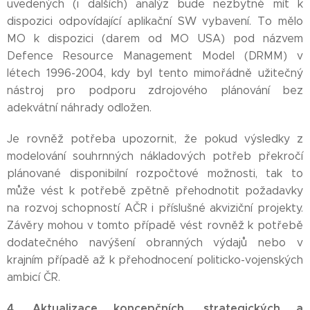
uvedených (i dalších) analýz bude nezbytné mít k
dispozici odpovídající aplikační SW vybavení. To mělo
MO k dispozici (darem od MO USA) pod názvem
Defence Resource Management Model (DRMM) v
létech 1996-2004, kdy byl tento mimořádně užitečný
nástroj pro podporu zdrojového plánování bez
adekvátní náhrady odložen.
Je rovněž potřeba upozornit, že pokud výsledky z
modelování souhrnných nákladových potřeb překročí
plánované disponibilní rozpočtové možnosti, tak to
může vést k potřebě zpětně přehodnotit požadavky
na rozvoj schopností AČR i příslušné akviziční projekty.
Závěry mohou v tomto případě vést rovněž k potřebě
dodatečného navýšení obranných výdajů nebo v
krajním případě až k přehodnocení politicko-vojenských
ambicí ČR.
4. Aktualizace koncepčních, strategických a