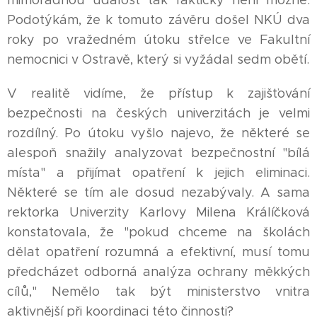
mimořádnou událost tak fakticky není možné.
Podotýkám, že k tomuto závěru došel NKÚ dva
roky po vražedném útoku střelce ve Fakultní
nemocnici v Ostravě, který si vyžádal sedm obětí.
V realitě vidíme, že přístup k zajišťování
bezpečnosti na českých univerzitách je velmi
rozdílný. Po útoku vyšlo najevo, že některé se
alespoň snažily analyzovat bezpečnostní "bílá
místa" a přijímat opatření k jejich eliminaci.
Některé se tím ale dosud nezabývaly. A sama
rektorka Univerzity Karlovy Milena Králíčková
konstatovala, že "pokud chceme na školách
dělat opatření rozumná a efektivní, musí tomu
předcházet odborná analýza ochrany měkkých
cílů," Nemělo tak být ministerstvo vnitra
aktivnější při koordinaci této činnosti?