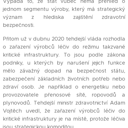
Vypadá to, že stát vůbec nemá přehled o
jednom segmentu výroby, který má strategický
význam z hlediska zajištění zdravotní
bezpečnosti.
Přitom už v dubnu 2020 tehdejší vláda rozhodla
o zařazení výrobců léčiv do režimu takzvané
kritické infrastruktury. To jsou podle zákona
podniky, u kterých by narušení jejich funkce
mělo závažný dopad na bezpečnost státu,
zabezpečení základních životních potřeb nebo
zdraví osob. Je například o energetiku nebo
provozovatele přenosové sítě, ropovodů a
plynovodů. Tehdejší ministr zdravotnictví Adam
Vojtěch uvedl, že zařazení výrobců léčiv do
kritické infrastruktury je na místě, protože léčiva
jsou strategickou komoditou.