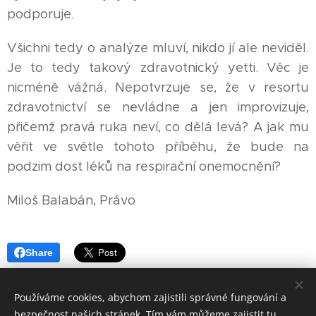
podporuje.
Všichni tedy o analýze mluví, nikdo jí ale neviděl.
Je to tedy takový zdravotnický yetti. Věc je
nicméně vážná. Nepotvrzuje se, že v resortu
zdravotnictví se nevládne a jen improvizuje,
přičemž pravá ruka neví, co dělá levá? A jak mu
věřit ve světle tohoto příběhu, že bude na
podzim dost léků na respirační onemocnění?
Miloš Balabán, Právo
Share
Používáme cookies, abychom zajistili správné fungování a
bezpečnost našich stránek. Tím vám můžeme zajistit tu