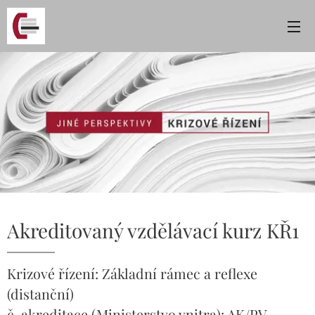
Akreditovaný vzdělávací kurz KŘ1
Krizové řízení: Základní rámec a reflexe
(distanční)
č. akreditace (Ministerstvo vnitra): AK/PV-